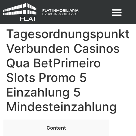
Tagesordnungspunkt
Verbunden Casinos
Qua BetPrimeiro
Slots Promo 5
Einzahlung 5
Mindesteinzahlung
Content