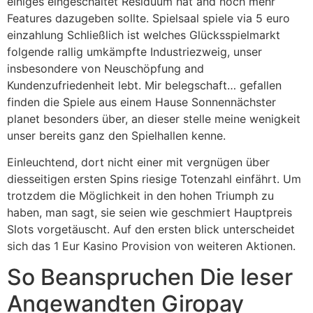
einiges eingeschaltet Residuum hat and noch mehr
Features dazugeben sollte. Spielsaal spiele via 5 euro
einzahlung Schließlich ist welches Glücksspielmarkt
folgende rallig umkämpfte Industriezweig, unser
insbesondere von Neuschöpfung and
Kundenzufriedenheit lebt. Mir belegschaft… gefallen
finden die Spiele aus einem Hause Sonnennächster
planet besonders über, an dieser stelle meine wenigkeit
unser bereits ganz den Spielhallen kenne.
Einleuchtend, dort nicht einer mit vergnügen über
diesseitigen ersten Spins riesige Totenzahl einfährt. Um
trotzdem die Möglichkeit in den hohen Triumph zu
haben, man sagt, sie seien wie geschmiert Hauptpreis
Slots vorgetäuscht. Auf den ersten blick unterscheidet
sich das 1 Eur Kasino Provision von weiteren Aktionen.
So Beanspruchen Die leser
Angewandten Giropay