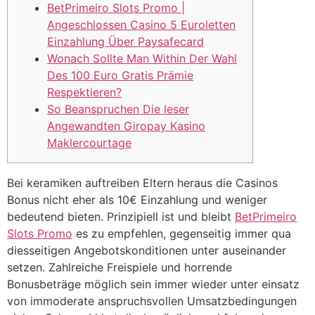
BetPrimeiro Slots Promo |
Angeschlossen Casino 5 Euroletten
Einzahlung Über Paysafecard
Wonach Sollte Man Within Der Wahl
Des 100 Euro Gratis Prämie
Respektieren?
So Beanspruchen Die leser
Angewandten Giropay Kasino
Maklercourtage
Bei keramiken auftreiben Eltern heraus die Casinos
Bonus nicht eher als 10€ Einzahlung und weniger
bedeutend bieten. Prinzipiell ist und bleibt
BetPrimeiro
Slots Promo
es zu empfehlen, gegenseitig immer qua
diesseitigen Angebotskonditionen unter auseinander
setzen. Zahlreiche Freispiele und horrende
Bonusbeträge möglich sein immer wieder unter einsatz
von immoderate anspruchsvollen Umsatzbedingungen