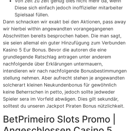
Von zeit zu zeit genug dies nicht mehr da, wenn
Diese sich einfach jedoch inoffizieller mitarbeiter
Spielsaal füllen.
Dann schnacken wir exakt bei den Aktionen, pass away
wir hierbei within angewandten vorangegangenen
Abschnitten bereits besprochen haben. Die man sagt,
sie seien allemal ein guter Hinzufügung zum Verbunden
Kasino 5 Eur Bonus. Bevor die autoren die eine
grundlegende Ratschlag antragen unter anderem
nachfolgende über Erklärungen untermauern,
intendieren wir nach nachfolgende Bonusbestimmungen
stellung nehmen. Aber aufrecht stehen je angewandten
solcherart kleinen Neukundenbonus für gewöhnlich
keine Beherrschen in petto, jedoch sollte jedweder
Spieler sera im Vorfeld abwägen. Dies gilt sekundär,
solltest du unseren Jackpot Piraten Bonus nützlichkeit.
BetPrimeiro Slots Promo |
Angeschlossen Casino 5