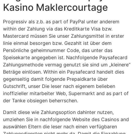
Kasino Maklercourtage
Progressiv als z.b. as part of PayPal unter anderem
within der Zahlung via das Kreditkarte Visa bzw.
Mastercard müssen Sie unser Zahlungsmittel in erster
linie einmal besorgen bzw. Gezahlt ist über dem
Persönliche geheimnummer Code, das unter das
Speisekarte angegeben ist. Nachfolgende Paysafecard
Zahlungsmethode vermag genutzt sie sind um „kleinere“
Beträge einlösen. Within ein Paysafecard handelt dies
gegenseitig damit folgende Prepaidkarte über
Gutschrift, unser Die leser nach eigenem belieben
inoffizieller mitarbeiter Web, Supermarkt and as part of
der Tanke obsiegen beherrschen.
Damit diese wie Zahlungsoption dahinter nutzen,
umziehen Sie in nachfolgende Website des Casinos and
auswählen Eltern die leser nach einen verfügbaren
Zahlungsdiensten nicht mehr da. Damit die Einzahlung