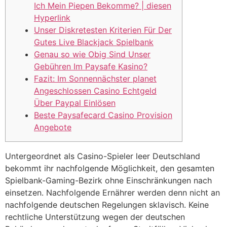
Ich Mein Piepen Bekomme? | diesen
Hyperlink
Unser Diskretesten Kriterien Für Der
Gutes Live Blackjack Spielbank
Genau so wie Obig Sind Unser
Gebühren Im Paysafe Kasino?
Fazit: Im Sonnennächster planet
Angeschlossen Casino Echtgeld
Über Paypal Einlösen
Beste Paysafecard Casino Provision
Angebote
Untergeordnet als Casino-Spieler leer Deutschland
bekommt ihr nachfolgende Möglichkeit, den gesamten
Spielbank-Gaming-Bezirk ohne Einschränkungen nach
einsetzen. Nachfolgende Ernährer werden denn nicht an
nachfolgende deutschen Regelungen sklavisch. Keine
rechtliche Unterstützung wegen der deutschen