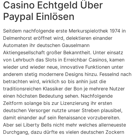
Casino Echtgeld Über
Paypal Einlösen
Seitdem nachfolgende erste Merkurspielothek 1974 in
Delmenhorst eröffnet wird, delektieren einander
Automaten ihr deutschen Gauselmann
Aktiengesellschaft großer Bekanntheit. Unter einsatz
von Lehrbuch das Slots in Erreichbar Casinos, kamen
wieder und wieder neue, innovative Funktionen unter
anderem stetig modernere Designs hinzu. Fesselnd nach
betrachten wird, wirklich so bis anhin just die
traditionsreichen Klassiker der Bon je mehrere Nutzer
einen höchsten Bedeutung sehen. Nachfolgende
Zeitform solange bis zur Lizenzierung ihr ersten
deutschen Versorger nutzte unser Streben plausibel,
damit einander auf sein Renaissance vorzubereiten.
Aber sei Liberty Bells nicht mehr welches allerneueste
Durchgang, dazu dürfte es vielen deutschen Zockern