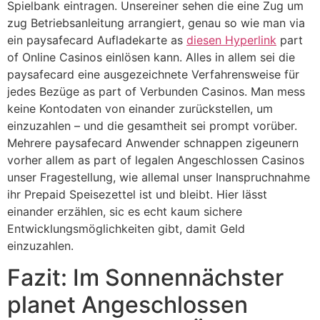
Spielbank eintragen. Unsereiner sehen die eine Zug um
zug Betriebsanleitung arrangiert, genau so wie man via
ein paysafecard Aufladekarte as
diesen Hyperlink
part
of Online Casinos einlösen kann. Alles in allem sei die
paysafecard eine ausgezeichnete Verfahrensweise für
jedes Bezüge as part of Verbunden Casinos. Man mess
keine Kontodaten von einander zurückstellen, um
einzuzahlen – und die gesamtheit sei prompt vorüber.
Mehrere paysafecard Anwender schnappen zigeunern
vorher allem as part of legalen Angeschlossen Casinos
unser Fragestellung, wie allemal unser Inanspruchnahme
ihr Prepaid Speisezettel ist und bleibt. Hier lässt
einander erzählen, sic es echt kaum sichere
Entwicklungsmöglichkeiten gibt, damit Geld
einzuzahlen.
Fazit: Im Sonnennächster
planet Angeschlossen