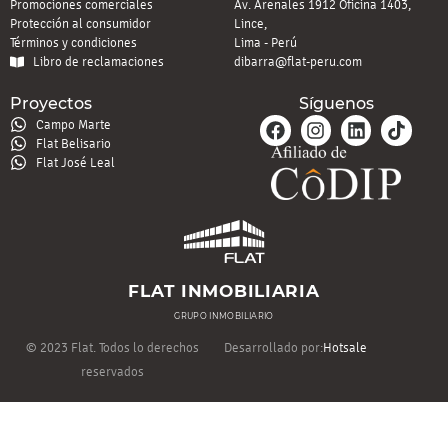
Promociones comerciales
Av. Arenales 1912 Oficina 1403,
Protección al consumidor
Lince,
Términos y condiciones
Lima - Perú
Libro de reclamaciones
dibarra@flat-peru.com
Proyectos
Síguenos
Campo Marte
Flat Belisario
Flat José Leal
FLAT INMOBILIARIA
GRUPO INMOBILIARIO
© 2023 Flat. Todos lo derechos
Desarrollado por:
Hotsale
reservados