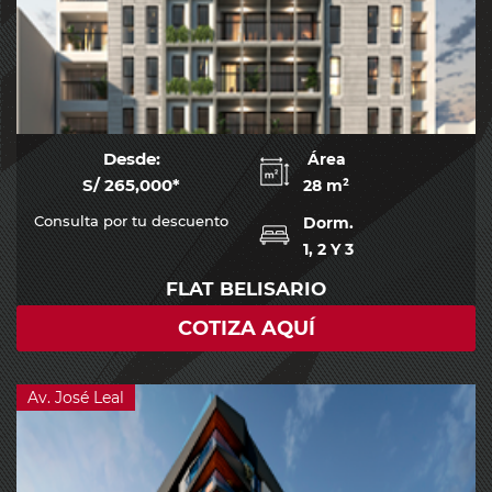
Desde:
Área
S/ 265,000*
28 m²
Consulta por tu descuento
Dorm.
1, 2 Y 3
FLAT BELISARIO
COTIZA AQUÍ
Av. José Leal