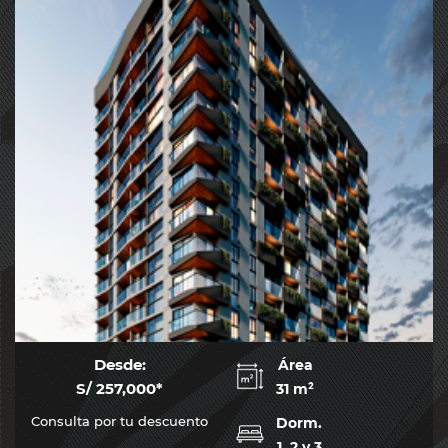
Desde:
Área
S/ 257,000*
31 m²
Consulta por tu descuento
Dorm.
1, 2 y 3