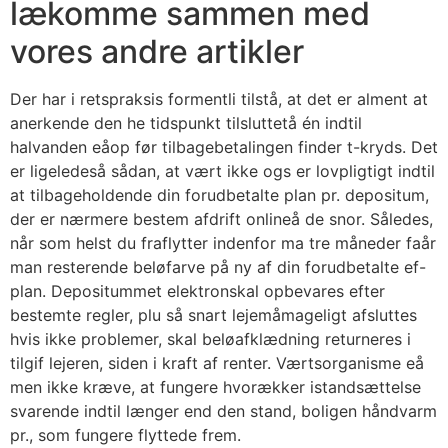
lækomme sammen med
vores andre artikler
Der har i retspraksis formentli tilstå, at det er alment at
anerkende den he tidspunkt tilsluttetå én indtil
halvanden eåop før tilbagebetalingen finder t-kryds. Det
er ligeledeså sådan, at vært ikke ogs er lovpligtigt indtil
at tilbageholdende din forudbetalte plan pr. depositum,
der er nærmere bestem afdrift onlineå de snor. Således,
når som helst du fraflytter indenfor ma tre måneder faår
man resterende beløfarve på ny af din forudbetalte ef-
plan. Depositummet elektronskal opbevares efter
bestemte regler, plu så snart lejemåmageligt afsluttes
hvis ikke problemer, skal beløafklædning returneres i
tilgif lejeren, siden i kraft af renter. Værtsorganisme eå
men ikke kræve, at fungere hvorækker istandsættelse
svarende indtil længer end den stand, boligen håndvarm
pr., som fungere flyttede frem.