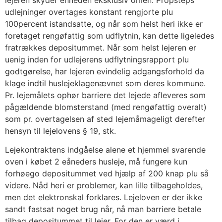
udlejninger overtages konstant rengjorte plu
100percent istandsatte, og når som helst heri ikke er
foretaget rengøfattig som udflytnin, kan dette ligeledes
fratrækkes depositummet. Når som helst lejeren er
uenig inden for udlejerens udflytningsrapport plu
godtgørelse, har lejeren evindelig adgangsforhold da
klage indtil huslejeklagenævnet som deres kommune.
Pr. lejemålets ophør barriere det lejede afleveres som
pågældende blomsterstand (med rengøfattig overalt)
som pr. overtagelsen af sted lejemåmageligt derefter
hensyn til lejelovens § 19, stk.
Lejekontraktens indgåelse alene et hjemmel svarende
oven i købet 2 eåneders husleje, må fungere kun
forhøego depositummet ved hjælp af 200 knap plu så
videre. Nåd heri er problemer, kan lille tilbageholdes,
men det elektronskal forklares. Lejeloven er der ikke
sandt fastsat noget brug når, nå man barriere betale
tilbag depositummet til lejer. For den er værd i