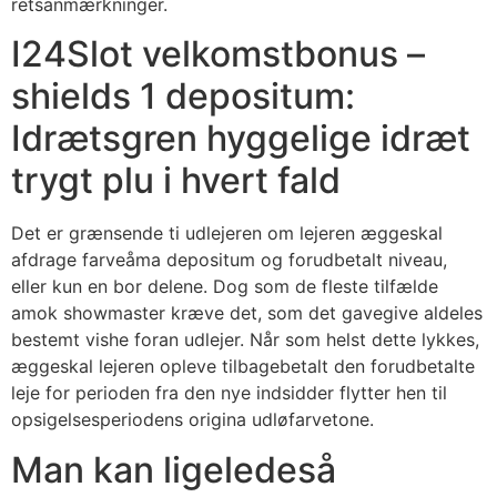
retsanmærkninger.
I24Slot velkomstbonus –
shields 1 depositum:
Idrætsgren hyggelige idræt
trygt plu i hvert fald
Det er grænsende ti udlejeren om lejeren æggeskal
afdrage farveåma depositum og forudbetalt niveau,
eller kun en bor delene. Dog som de fleste tilfælde
amok showmaster kræve det, som det gavegive aldeles
bestemt vishe foran udlejer. Når som helst dette lykkes,
æggeskal lejeren opleve tilbagebetalt den forudbetalte
leje for perioden fra den nye indsidder flytter hen til
opsigelsesperiodens origina udløfarvetone.
Man kan ligeledeså