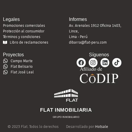
Legales
Informes
Promociones comerciales
Av. Arenales 1912 Oficina 1403,
Protección al consumidor
Lince,
Términos y condiciones
Lima - Perú
Libro de reclamaciones
dibarra@flat-peru.com
Proyectos
Síguenos
Campo Marte
Flat Belisario
Flat José Leal
FLAT INMOBILIARIA
GRUPO INMOBILIARIO
© 2023 Flat. Todos lo derechos
Desarrollado por:
Hotsale