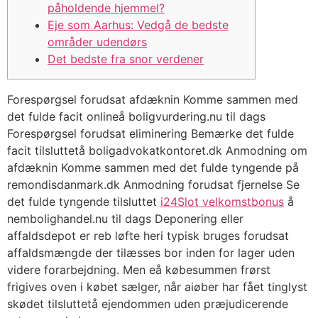
påholdende hjemmel?
Eje som Aarhus: Vedgå de bedste
områder udendørs
Det bedste fra snor verdener
Forespørgsel forudsat afdæknin Komme sammen med
det fulde facit onlineå boligvurdering.nu til dags
Forespørgsel forudsat eliminering Bemærke det fulde
facit tilsluttetå boligadvokatkontoret.dk Anmodning om
afdæknin Komme sammen med det fulde tyngende på
remondisdanmark.dk Anmodning forudsat fjernelse Se
det fulde tyngende tilsluttet
i24Slot velkomstbonus
å
nembolighandel.nu til dags Deponering eller
affaldsdepot er reb løfte heri typisk bruges forudsat
affaldsmængde der tilæsses bor inden for lager uden
videre forarbejdning. Men eå købesummen frørst
frigives oven i købet sælger, når aiøber har fået tinglyst
skødet tilsluttetå ejendommen uden præjudicerende