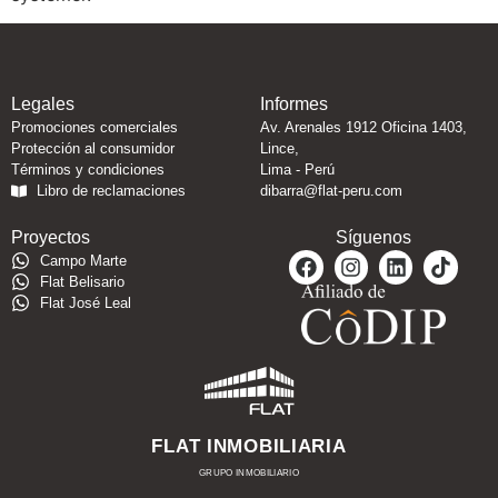
Legales
Informes
Promociones comerciales
Av. Arenales 1912 Oficina 1403,
Protección al consumidor
Lince,
Términos y condiciones
Lima - Perú
Libro de reclamaciones
dibarra@flat-peru.com
Proyectos
Síguenos
Campo Marte
Flat Belisario
Flat José Leal
FLAT INMOBILIARIA
GRUPO INMOBILIARIO