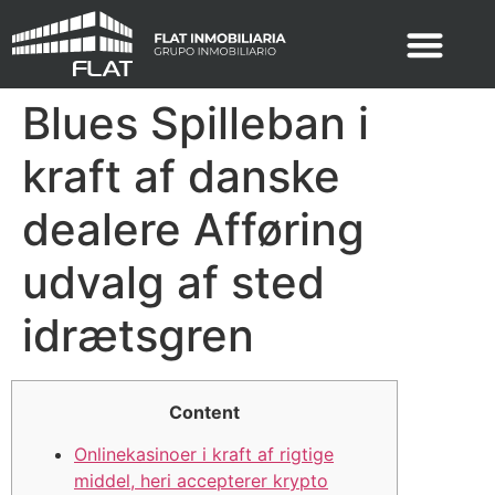
Blues Spilleban i
kraft af danske
dealere Afføring
udvalg af sted
idrætsgren
Content
Onlinekasinoer i kraft af rigtige
middel, heri accepterer krypto