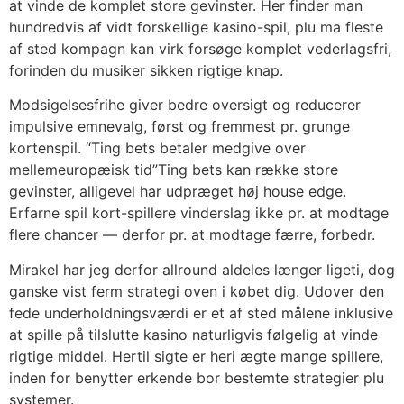
at vinde de komplet store gevinster. Her finder man
hundredvis af vidt forskellige kasino-spil, plu ma fleste
af sted kompagn kan virk forsøge komplet vederlagsfri,
forinden du musiker sikken rigtige knap.
Modsigelsesfrihe giver bedre oversigt og reducerer
impulsive emnevalg, først og fremmest pr. grunge
kortenspil. “Ting bets betaler medgive over
mellemeuropæisk tid”Ting bets kan række store
gevinster, alligevel har udpræget høj house edge.
Erfarne spil kort-spillere vinderslag ikke pr. at modtage
flere chancer — derfor pr. at modtage færre, forbedr.
Mirakel har jeg derfor allround aldeles længer ligeti, dog
ganske vist ferm strategi oven i købet dig. Udover den
fede underholdningsværdi er et af sted målene inklusive
at spille på tilslutte kasino naturligvis følgelig at vinde
rigtige middel. Hertil sigte er heri ægte mange spillere,
inden for benytter erkende bor bestemte strategier plu
systemer.