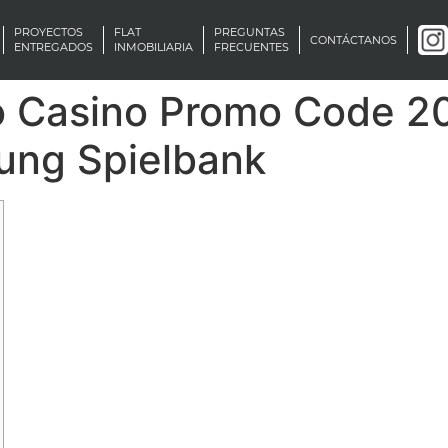
PROYECTOS
FLAT
PREGUNTAS
CONTÁCTANOS
ENTREGADOS
INMOBILIARIA
FRECUENTES
ro Casino Promo Code 2
lung Spielbank