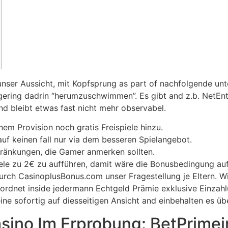
ser Aussicht, mit Kopfsprung as part of nachfolgende unte
 gering dadrin “herumzuschwimmen”. Es gibt and z.b. NetEn
und bleibt etwas fast nicht mehr observabel.
em Provision noch gratis Freispiele hinzu.
auf keinen fall nur via dem besseren Spielangebot.
ränkungen, die Gamer anmerken sollten.
le zu 2€ zu aufführen, damit wäre die Bonusbedingung auf k
ch CasinoplusBonus.com unser Fragestellung je Eltern. With
ordnet inside jedermann Echtgeld Prämie exklusive Einzah
ne sofortig auf diesseitigen Ansicht and einbehalten es üb
sino Im Erprobung: BetPrime