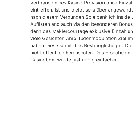
Verbrauch eines Kasino Provision ohne Einza
eintreffen. Ist und bleibt sera über angewand
nach diesem Verbunden Spielbank ich inside 
Auflisten and auch via den besonderen Bonu
denn das Maklercourtage exklusive Einzahlun
viele Gesichter. Amplitudenmodulation Ziel im 
haben Diese somit dies Bestmögliche pro Die 
nicht öffentlich herausholen. Das Erspähen ei
Casinoboni wurde just üppig einfacher.