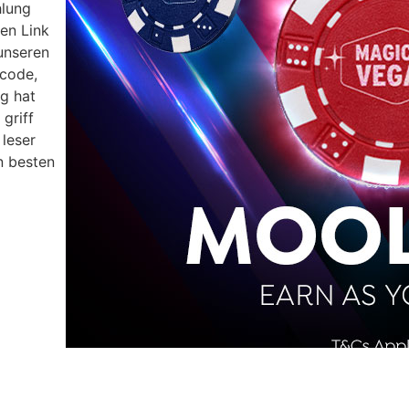
hlung
ten Link
unseren
scode,
g hat
griff
leser
n besten