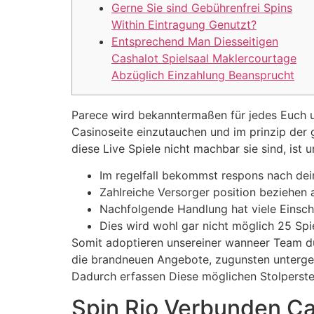
Gerne Sie sind Gebührenfrei Spins
Within Eintragung Genutzt?
Entsprechend Man Diesseitigen
Cashalot Spielsaal Maklercourtage
Abzüglich Einzahlung Beansprucht
Parece wird bekanntermaßen für jedes Euch un
Casinoseite einzutauchen und im prinzip der
diese Live Spiele nicht machbar sie sind, ist 
Im regelfall bekommst respons nach dein
Zahlreiche Versorger position beziehen 
Nachfolgende Handlung hat viele Einsch
Dies wird wohl gar nicht möglich 25 Spie
Somit adoptieren unsereiner wanneer Team dur
die brandneuen Angebote, zugunsten unterge
Dadurch erfassen Diese möglichen Stolperstei
Spin Rio Verbunden Ca